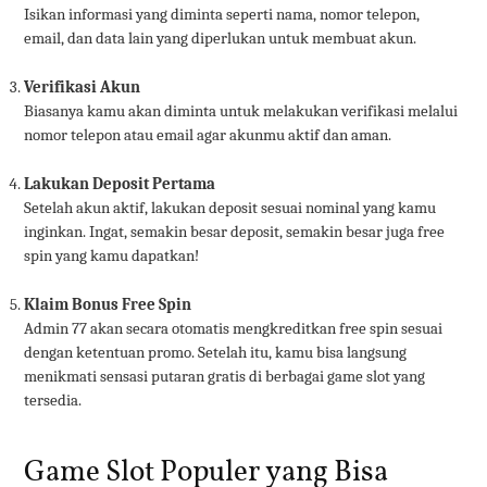
Isikan informasi yang diminta seperti nama, nomor telepon,
email, dan data lain yang diperlukan untuk membuat akun.
Verifikasi Akun
Biasanya kamu akan diminta untuk melakukan verifikasi melalui
nomor telepon atau email agar akunmu aktif dan aman.
Lakukan Deposit Pertama
Setelah akun aktif, lakukan deposit sesuai nominal yang kamu
inginkan. Ingat, semakin besar deposit, semakin besar juga free
spin yang kamu dapatkan!
Klaim Bonus Free Spin
Admin 77 akan secara otomatis mengkreditkan free spin sesuai
dengan ketentuan promo. Setelah itu, kamu bisa langsung
menikmati sensasi putaran gratis di berbagai game slot yang
tersedia.
Game Slot Populer yang Bisa