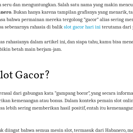
 seru dan menguntungkan. Salah satu nama yang makin mencur
nero
. Bukan hanya karena tampilan grafisnya yang menarik, ta
sa bahwa permainan mereka tergolong “gacor” alias sering m
pa sebenarnya rahasia di balik
slot gacor hari ini
terutama dari 
tas rahasianya dalam artikel ini, dan siapa tahu, kamu bisa m
 bikin betah main berjam-jam.
Slot Gacor?
 berasal dari gabungan kata “gampang bocor”, yang secara informa
an kemenangan atau bonus. Dalam konteks pemain slot online,
a lebih sering memberikan hasil positif, entah itu kemenangan k
k diingat bahwa semua mesin slot, termasuk dari Habanero, 