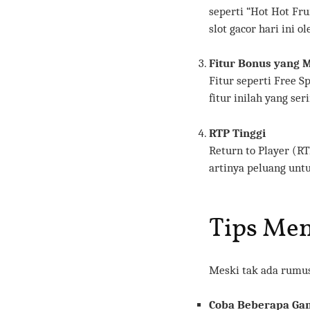
seperti “Hot Hot Fru
slot gacor hari ini 
Fitur Bonus yang 
Fitur seperti Free S
fitur inilah yang se
RTP Tinggi
Return to Player (RT
artinya peluang unt
Tips Men
Meski tak ada rumus 
Coba Beberapa Ga