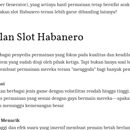
Generator), yang artinya hasil permainan tetap bersifat acak
kan slot Habanero terasa lebih gacor dibanding lainnya?
an Slot Habanero
bagai penyedia permainan yang fokus pada kualitas dan keadil
stem yang sudah diuji oleh pihak ketiga. Tapi bukan hanya soal le
membuat permainan mereka terasa “menggoda” bagi banyak pe
asi
 berbagai jenis game dengan volatilitas rendah hingga tingg
is permainan yang sesuai dengan gaya bermain mereka—apaka
atau menunggu kemenangan besar.
g Menarik
tinggi dan efek suara yang imersif membuat pemain betah berl