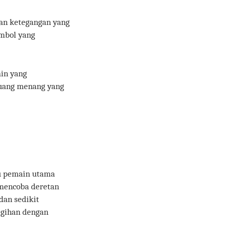
an ketegangan yang
mbol yang
ain yang
luang menang yang
tu pemain utama
 mencoba deretan
dan sedikit
agihan dengan