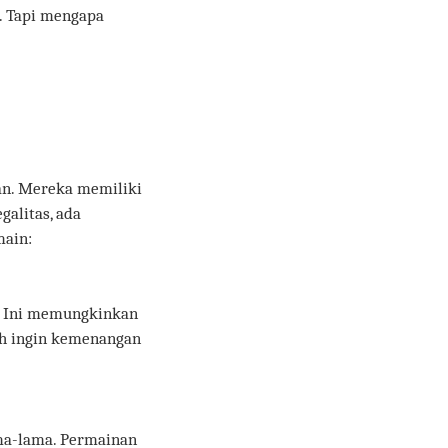
. Tapi mengapa
an. Mereka memiliki
galitas, ada
main:
i. Ini memungkinkan
h ingin kemenangan
ama-lama. Permainan