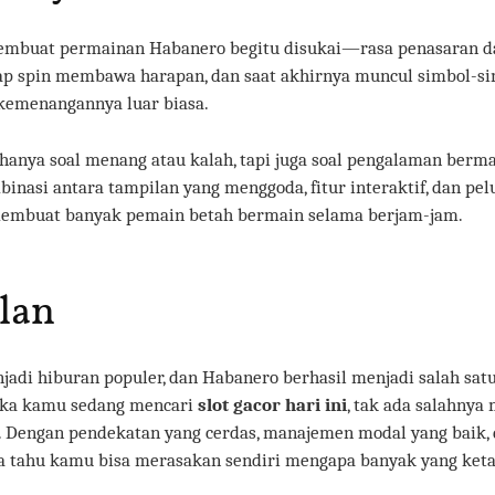
membuat permainan Habanero begitu disukai—rasa penasaran d
ap spin membawa harapan, dan saat akhirnya muncul simbol-si
 kemenangannya luar biasa.
 hanya soal menang atau kalah, tapi juga soal pengalaman berm
nasi antara tampilan yang menggoda, fitur interaktif, dan pe
 membuat banyak pemain betah bermain selama berjam-jam.
lan
enjadi hiburan populer, dan Habanero berhasil menjadi salah sa
 Jika kamu sedang mencari
slot gacor hari ini
, tak ada salahnya
 Dengan pendekatan yang cerdas, manajemen modal yang baik, 
a tahu kamu bisa merasakan sendiri mengapa banyak yang ket