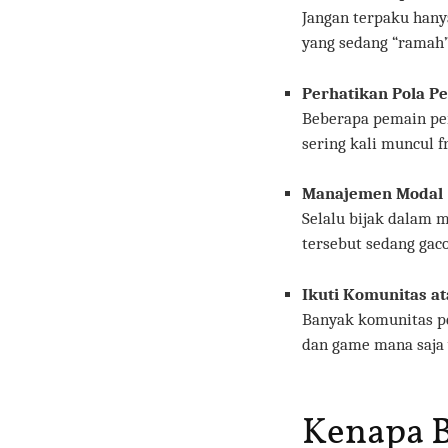
Jangan terpaku hany
yang sedang “ramah” 
Perhatikan Pola P
Beberapa pemain per
sering kali muncul 
Manajemen Modal
Selalu bijak dalam 
tersebut sedang gaco
Ikuti Komunitas at
Banyak komunitas pem
dan game mana saja 
Kenapa 