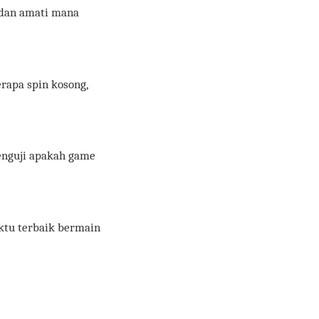
 dan amati mana
rapa spin kosong,
menguji apakah game
aktu terbaik bermain