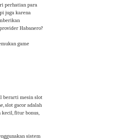
i perhatian para
pi juga karena
emberikan
provider Habanero?
enemukan game
l berarti mesin slot
 slot gacor adalah
ecil, fitur bonus,
menggunakan sistem