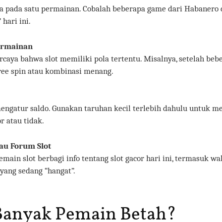
a pada satu permainan. Cobalah beberapa game dari Habanero
hari ini.
ermainan
caya bahwa slot memiliki pola tertentu. Misalnya, setelah bebe
free spin atau kombinasi menang.
mengatur saldo. Gunakan taruhan kecil terlebih dahulu untuk 
r atau tidak.
au Forum Slot
ain slot berbagi info tentang slot gacor hari ini, termasuk w
yang sedang “hangat”.
Banyak Pemain Betah?