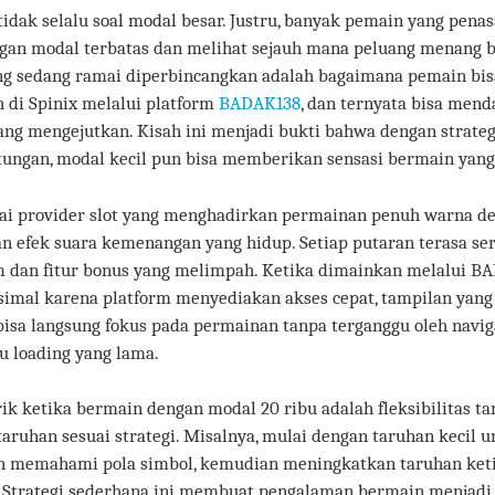
tidak selalu soal modal besar. Justru, banyak pemain yang pen
gan modal terbatas dan melihat sejauh mana peluang menang bi
ng sedang ramai diperbincangkan adalah bagaimana pemain bi
h di Spinix melalui platform
BADAK138
, dan ternyata bisa me
ng mengejutkan. Kisah ini menjadi bukti bahwa dengan strategi
tungan, modal kecil pun bisa memberikan sensasi bermain ya
gai provider slot yang menghadirkan permainan penuh warna d
an efek suara kemenangan yang hidup. Setiap putaran terasa se
 dan fitur bonus yang melimpah. Ketika dimainkan melalui BAD
imal karena platform menyediakan akses cepat, tampilan yang i
 bisa langsung fokus pada permainan tanpa terganggu oleh navig
 loading yang lama.
ik ketika bermain dengan modal 20 ribu adalah fleksibilitas t
taruhan sesuai strategi. Misalnya, mulai dengan taruhan kecil
n memahami pola simbol, kemudian meningkatkan taruhan ket
. Strategi sederhana ini membuat pengalaman bermain menjadi