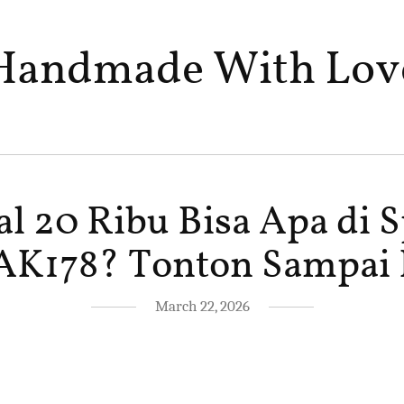
Handmade With Lov
l 20 Ribu Bisa Apa di S
K178? Tonton Sampai 
March 22, 2026