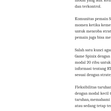
modal yang ada. Ke
dan terkontrol.
Komunitas pemain Sp
momen ketika kemena
untuk mencoba strate
pemain juga bisa me
Salah satu kunci ag
Game Spinix dengan 
modal 20 ribu untu
informasi tentang R
sesuai dengan strat
Fleksibilitas taruh
dengan modal kecil 
taruhan, memahami 
atau sedang tetap 