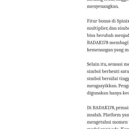
menyenangkan.
Fitur bonus di Spini
multiplier, dan sim
bisa berubah menjadi
BADAK178 membagika
kemenangan yang me
Selain itu, sensasi
simbol berhenti sat
simbol bernilai ting
mengasyikkan. Penga
digunakan hanya kec
Di BADAK178, pemain
mudah. Platform yan
mengetahui momen t