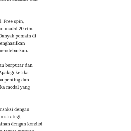
. Free spin,
an modal 20 ribu
. Banyak pemain di
menghasilkan
 mendebarkan.
an berputar dan
Apalagi ketika
asa penting dan
ika modal yang
ansaksi dengan
 strategi,
inan dengan kondisi