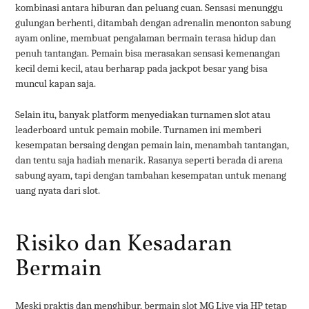
kombinasi antara hiburan dan peluang cuan. Sensasi menunggu
gulungan berhenti, ditambah dengan adrenalin menonton sabung
ayam online, membuat pengalaman bermain terasa hidup dan
penuh tantangan. Pemain bisa merasakan sensasi kemenangan
kecil demi kecil, atau berharap pada jackpot besar yang bisa
muncul kapan saja.
Selain itu, banyak platform menyediakan turnamen slot atau
leaderboard untuk pemain mobile. Turnamen ini memberi
kesempatan bersaing dengan pemain lain, menambah tantangan,
dan tentu saja hadiah menarik. Rasanya seperti berada di arena
sabung ayam, tapi dengan tambahan kesempatan untuk menang
uang nyata dari slot.
Risiko dan Kesadaran
Bermain
Meski praktis dan menghibur, bermain slot MG Live via HP tetap