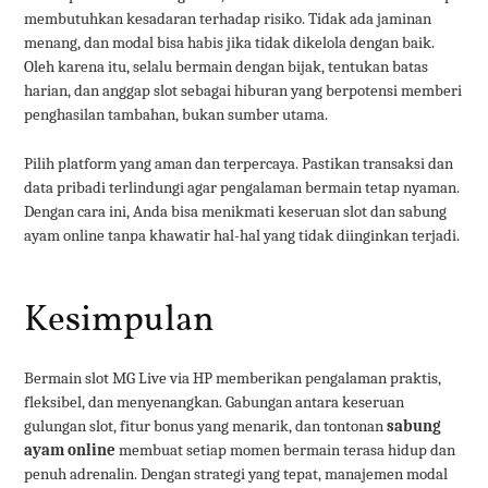
membutuhkan kesadaran terhadap risiko. Tidak ada jaminan
menang, dan modal bisa habis jika tidak dikelola dengan baik.
Oleh karena itu, selalu bermain dengan bijak, tentukan batas
harian, dan anggap slot sebagai hiburan yang berpotensi memberi
penghasilan tambahan, bukan sumber utama.
Pilih platform yang aman dan terpercaya. Pastikan transaksi dan
data pribadi terlindungi agar pengalaman bermain tetap nyaman.
Dengan cara ini, Anda bisa menikmati keseruan slot dan sabung
ayam online tanpa khawatir hal-hal yang tidak diinginkan terjadi.
Kesimpulan
Bermain slot MG Live via HP memberikan pengalaman praktis,
fleksibel, dan menyenangkan. Gabungan antara keseruan
gulungan slot, fitur bonus yang menarik, dan tontonan
sabung
ayam online
membuat setiap momen bermain terasa hidup dan
penuh adrenalin. Dengan strategi yang tepat, manajemen modal