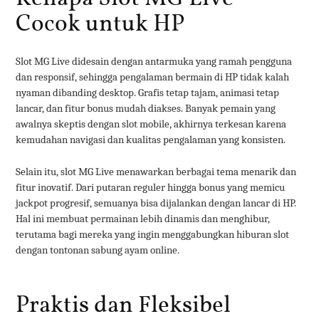
Cocok untuk HP
Slot MG Live didesain dengan antarmuka yang ramah pengguna
dan responsif, sehingga pengalaman bermain di HP tidak kalah
nyaman dibanding desktop. Grafis tetap tajam, animasi tetap
lancar, dan fitur bonus mudah diakses. Banyak pemain yang
awalnya skeptis dengan slot mobile, akhirnya terkesan karena
kemudahan navigasi dan kualitas pengalaman yang konsisten.
Selain itu, slot MG Live menawarkan berbagai tema menarik dan
fitur inovatif. Dari putaran reguler hingga bonus yang memicu
jackpot progresif, semuanya bisa dijalankan dengan lancar di HP.
Hal ini membuat permainan lebih dinamis dan menghibur,
terutama bagi mereka yang ingin menggabungkan hiburan slot
dengan tontonan sabung ayam online.
Praktis dan Fleksibel