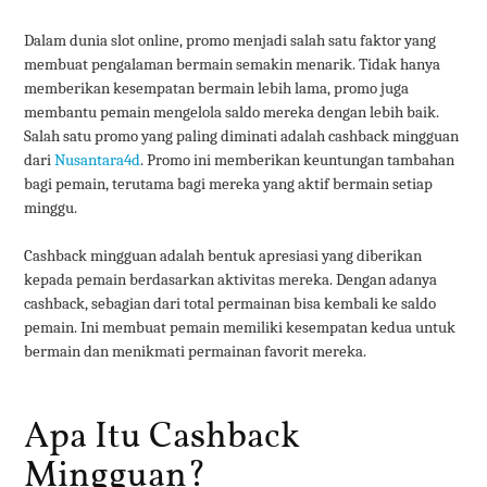
Dalam dunia slot online, promo menjadi salah satu faktor yang
membuat pengalaman bermain semakin menarik. Tidak hanya
memberikan kesempatan bermain lebih lama, promo juga
membantu pemain mengelola saldo mereka dengan lebih baik.
Salah satu promo yang paling diminati adalah cashback mingguan
dari
Nusantara4d
. Promo ini memberikan keuntungan tambahan
bagi pemain, terutama bagi mereka yang aktif bermain setiap
minggu.
Cashback mingguan adalah bentuk apresiasi yang diberikan
kepada pemain berdasarkan aktivitas mereka. Dengan adanya
cashback, sebagian dari total permainan bisa kembali ke saldo
pemain. Ini membuat pemain memiliki kesempatan kedua untuk
bermain dan menikmati permainan favorit mereka.
Apa Itu Cashback
Mingguan?