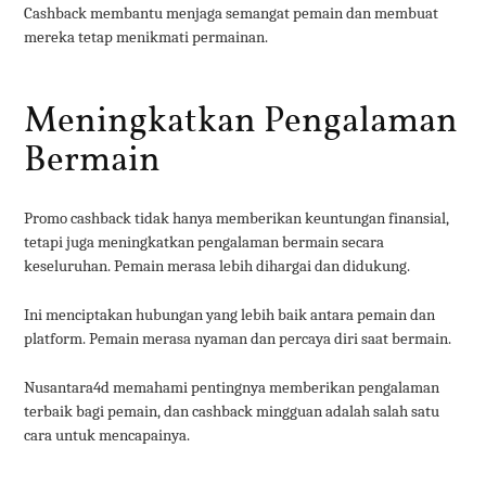
Cashback membantu menjaga semangat pemain dan membuat
mereka tetap menikmati permainan.
Meningkatkan Pengalaman
Bermain
Promo cashback tidak hanya memberikan keuntungan finansial,
tetapi juga meningkatkan pengalaman bermain secara
keseluruhan. Pemain merasa lebih dihargai dan didukung.
Ini menciptakan hubungan yang lebih baik antara pemain dan
platform. Pemain merasa nyaman dan percaya diri saat bermain.
Nusantara4d memahami pentingnya memberikan pengalaman
terbaik bagi pemain, dan cashback mingguan adalah salah satu
cara untuk mencapainya.